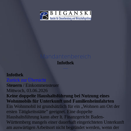
Mandantenbereich
Infothek
—
Infothek
Zurück zur Übersicht
Steuern
/ Einkommensteuer
Mittwoch, 03.06.2026
Keine doppelte Haushaltsführung bei Nutzung eines
Wohnmobils für Unterkunft und Familienheimfahrten
Ein Wohnmobil ist grundsätzlich für ein „Wohnen am Ort der
ersten Tätigkeitsstätte” geeignet. Eine doppelte
Haushaltsführung kann aber lt. Finanzgericht Baden-
Württemberg mangels einer dauerhaft eingerichteten Unterkunft
am auswärtigen Arbeitsort nicht begründet werden, wenn der