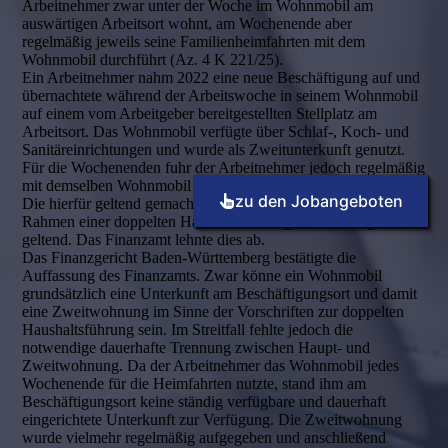
Arbeitnehmer zwar unter der Woche im Wohnmobil am
auswärtigen Arbeitsort wohnt, am Wochenende aber
regelmäßig jeweils seine Familienheimfahrten mit dem
Wohnmobil durchführt (Az. 4 K 221/25).
Ein Arbeitnehmer nahm 2022 eine neue Beschäftigung auf und
übernachtete während der Arbeitswoche in seinem Wohnmobil
auf einem vom Arbeitgeber bereitgestellten Stellplatz am
Arbeitsort. Das Wohnmobil verfügte über Schlaf-, Koch- und
Sanitäreinrichtungen und wurde als Zweitunterkunft genutzt.
Für die Wochenenden fuhr der Arbeitnehmer jedoch regelmäßig
mit demselben Wohnmobil zu seinem Familienwohnsitz zurück.
zu den Jobangeboten
Die hierfür geltend gemachten Aufwendungen machte er im
Rahmen einer doppelten Haushaltsführung als Werbungskosten
geltend. Das Finanzamt lehnte dies ab.
Das Finanzgericht Baden-Württemberg bestätigte die
Auffassung des Finanzamts. Zwar könne ein Wohnmobil
grundsätzlich eine Unterkunft am Beschäftigungsort und damit
eine Zweitwohnung im Sinne der Vorschriften zur doppelten
Haushaltsführung sein. Im Streitfall fehlte jedoch die
notwendige dauerhafte Trennung zwischen Haupt- und
Zweitwohnung. Da der Arbeitnehmer das Wohnmobil jedes
Wochenende für die Heimfahrten nutzte, stand ihm am
Beschäftigungsort keine ständig verfügbare und dauerhaft
eingerichtete Unterkunft zur Verfügung. Die Zweitwohnung
wurde vielmehr regelmäßig aufgegeben und anschließend